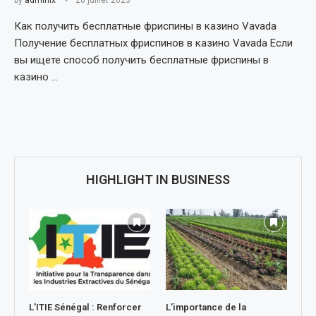
by
admlnlx
20 juillet 2023
Как получить бесплатные фриспины в казино Vavada
Получение бесплатных фриспинов в казино Vavada Если
вы ищете способ получить бесплатные фриспины в
казино …
HIGHLIGHT IN BUSINESS
L’ITIE Sénégal : Renforcer
L’importance de la