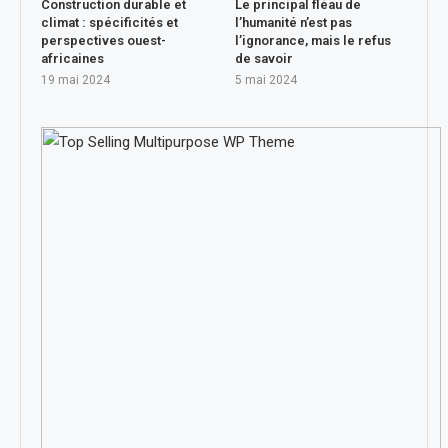
Construction durable et
Le principal fléau de
climat : spécificités et
l’humanité n’est pas
perspectives ouest-
l’ignorance, mais le refus
africaines
de savoir
19 mai 2024
5 mai 2024