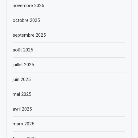
novembre 2025
octobre 2025
septembre 2025
août 2025
juillet 2025
juin 2025
mai 2025
avril 2025
mars 2025