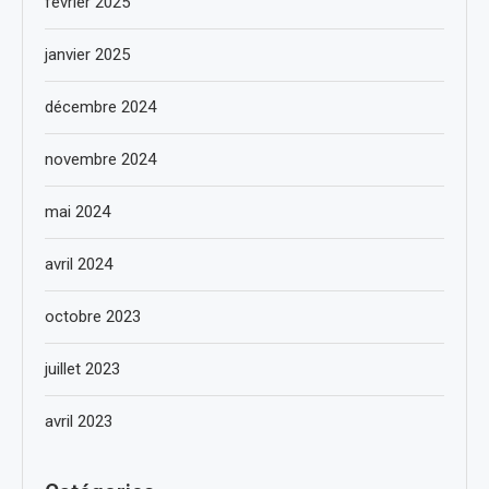
février 2025
janvier 2025
décembre 2024
novembre 2024
mai 2024
avril 2024
octobre 2023
juillet 2023
avril 2023