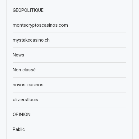
GEOPOLITIQUE
montecryptoscasinos.com
mystakecasino.ch
News
Non classé
novos-casinos
olivierstlouis
OPINION
Pablic