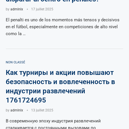
by
admlnlx
17 juillet 2025
El penalti es uno de los momentos más tensos y decisivos
en el fútbol, especialmente en competiciones de alto nivel
como la …
NON CLASSÉ
Как турниры и акции повышают
безопасность и вовлеченность в
индустрии развлечений
1761724695
by
admlnlx
13 juillet 2025
В современную эпоху индустрия развлечений
сталкивается с постоянными вызовами по